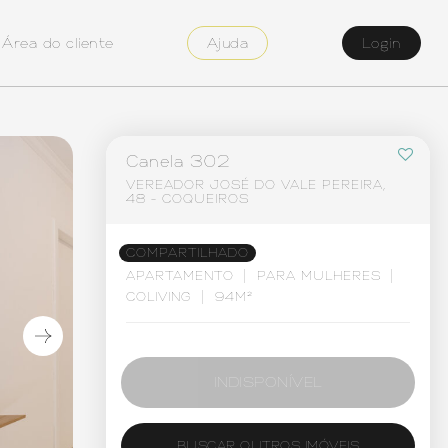
Área do cliente
Ajuda
Login
Canela 302
VEREADOR JOSÉ DO VALE PEREIRA,
48 - COQUEIROS
COMPARTILHADO
APARTAMENTO
PARA MULHERES
COLIVING
94M²
INDISPONÍVEL
BUSCAR OUTROS IMÓVEIS