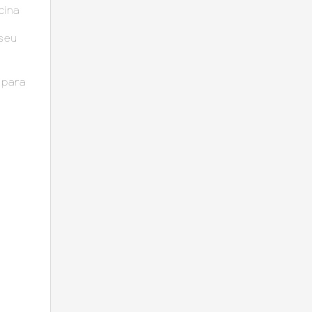
cina
seu
 para