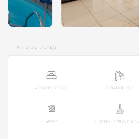
MAIS DETALHES
4 DORMITÓRIOS
3 BANHEIROS
94M²
FAXINA FAXINA MEN