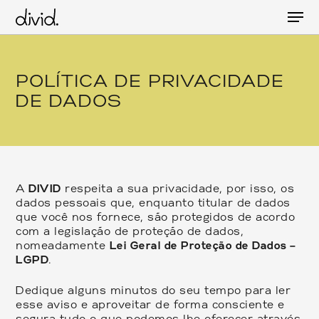
Skip
Men
to
main
content
POLÍTICA DE PRIVACIDADE
DE DADOS
A
DIVID
respeita a sua privacidade, por isso, os
dados pessoais que, enquanto titular de dados
que você nos fornece, são protegidos de acordo
com a legislação de proteção de dados,
nomeadamente
Lei Geral de Proteção de Dados –
LGPD
.
Dedique alguns minutos do seu tempo para ler
esse aviso e aproveitar de forma consciente e
segura tudo o que podemos lhe oferecer através