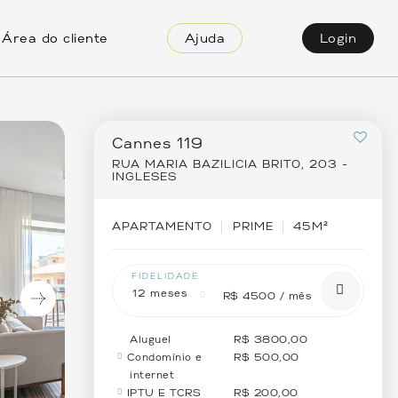
Área do cliente
Ajuda
Login
Cannes 119
RUA MARIA BAZILICIA BRITO, 203 -
INGLESES
APARTAMENTO
PRIME
45M²
FIDELIDADE
12 meses
R$ 4500 / mês
Aluguel
R$
3800
,00
Condomínio e
R$
500
,00
internet
IPTU E TCRS
R$
200
,00