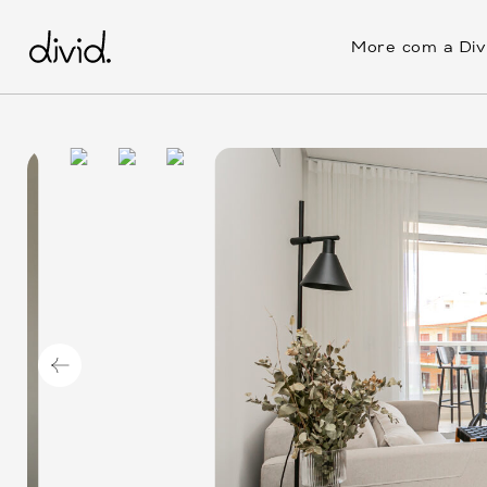
Skip
to
More com a Div
main
content