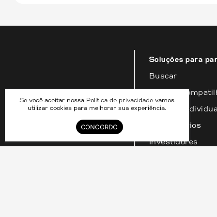
Esperamos que essas informações sejam úteis pa
Soluções para pa
Buscar
Imóveis compati
Se você aceitar nossa
Política de privacidade
vamos
Imóveis individua
utilizar cookies para melhorar sua experiência.
Proprietários
CONCORDO
Investidores
DIVID COMPARTILHAMENTO DE IMOVEIS LTDA – 33.070.
RESER