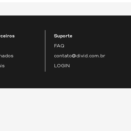
ra você! Estamos à disposição para fornecer o melho
rceiros
Suporte
FAQ
lhados
contato@divid.com.br
is
LOGIN
390/0001-25 © 2024. CRECI 8211J. TODOS OS DIREITOS
VADOS.