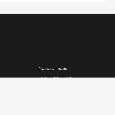
r atendimento possível.
Nossas redes
Política de Privacidade