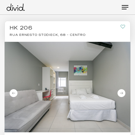
Skip
Men
to
main
content
HK 206
RUA ERNESTO STODIECK, 68 - CENTRO