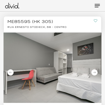
Skip
Men
to
main
content
ME85595 (HK 305)
RUA ERNESTO STODIECK, 68 - CENTRO