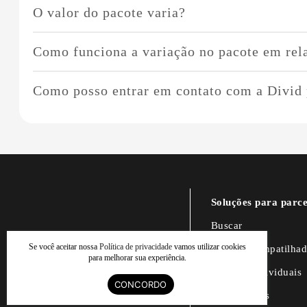
O valor do pacote varia?
de personalização disponíveis.
O valor do pacote não varia no Coliving, apenas no Indivi
Como funciona a variação no pacote em rel
A variação no pacote em relação ao consumo de energia oco
Como posso entrar em contato com a Divid 
cada unidade. No Coliving a energia não sofre variações n
Para mais informações ou esclarecimento de dúvidas, entr
Esperamos que essas informações sejam úteis para você! Es
Soluções para parce
Buscar
Se você aceitar nossa
Política de privacidade
vamos utilizar cookies
Imóveis compatilha
para melhorar sua experiência.
Imóveis individuais
CONCORDO
Proprietários