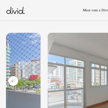
Skip
to
More com a Div
main
content