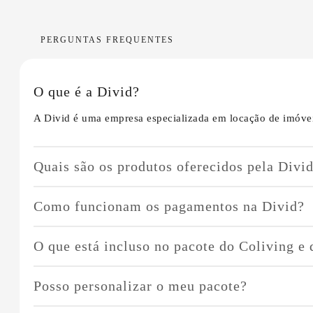
PERGUNTAS FREQUENTES
O que é a Divid?
A Divid é uma empresa especializada em locação de imóvei
Quais são os produtos oferecidos pela Divi
Oferecemos três tipos de produtos:
Como funcionam os pagamentos na Divid?
Coliving
: Quartos individuais por assinatura em imóv
O Coliving e o Individual Prime operam com o sistema de p
Individual Tradicional
: Contas de responsabilidade d
O que está incluso no pacote do Coliving e
variar de acordo com o consumo, como no caso da energia e
Individual Prime
: Oferecemos um serviço completo co
diferenciados.
O pacote do Individual Prime inclui todas as contas relaci
Posso personalizar o meu pacote?
projeto de interiores, gestão de manutenções e serviços di
Sim, é possível personalizar o pacote de acordo com suas n