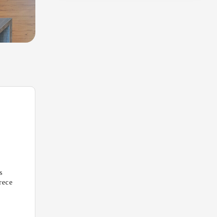
s
rece