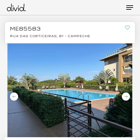
Skip
Men
to
main
content
ME85583
RUA DAS CORTICEIRAS, 81 - CAMPECHE