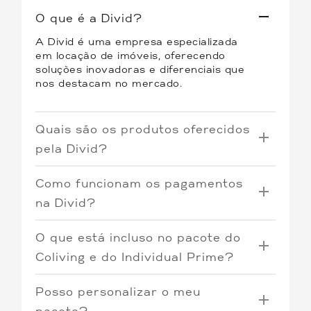
O que é a Divid?
A Divid é uma empresa especializada
em locação de imóveis, oferecendo
soluções inovadoras e diferenciais que
nos destacam no mercado.
Quais são os produtos oferecidos
pela Divid?
Oferecemos três tipos de produtos:
Como funcionam os pagamentos
Coliving
: Quartos individuais por
na Divid?
assinatura em imóveis
O Coliving e o Individual Prime operam
compartilhados, proporcionando uma
O que está incluso no pacote do
com o sistema de pré-pagamento. Os
experiência única de convivência e
boletos tem vencimento todo o dia 7,
previsibilidade.
Coliving e do Individual Prime?
incluindo todas as contas relacionadas
Individual Tradicional
: Contas de
O pacote do Individual Prime inclui
ao imóvel. O pacote pode variar de
responsabilidade do inquilino e
Posso personalizar o meu
todas as contas relacionadas ao imóvel,
acordo com o consumo, como no caso
imóveis não necessariamente
proporcionando praticidade e
da energia elétrica.