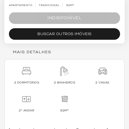
APARTAMENTO
TRADICIONAL
92M²
INDISPONÍVEL
BUSCAR OUTROS IMÓVEIS
MAIS DETALHES
2 DORMITÓRIOS
2 BANHEIROS
2 VAGAS
2º ANDAR
92M²