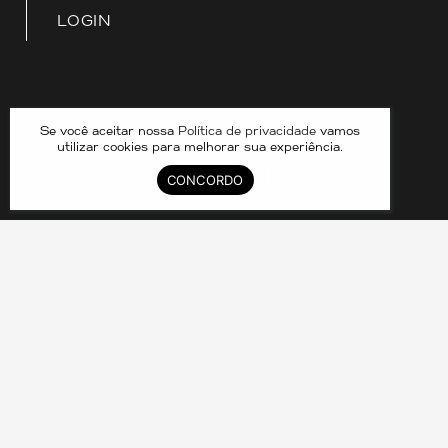
LOGIN
Nossas redes
Se você aceitar nossa
Política de privacidade
vamos
utilizar cookies para melhorar sua experiência.
CONCORDO
DIVID COMPARTILHAMENTO DE IMOVEIS LTDA –
33.070.390/0001-25 © 2024. CRECI 8211J. TODOS OS
DIREITOS RESERVADOS.
Política de Privacidade
As imagens contidas neste site possuem caráter ilustrativo e
podem não representar a realidade.