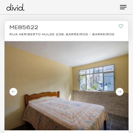
Skip
Men
to
main
content
ME85622
RUA HERIBERTO HULSE 238, BARREIROS - BARREIROS