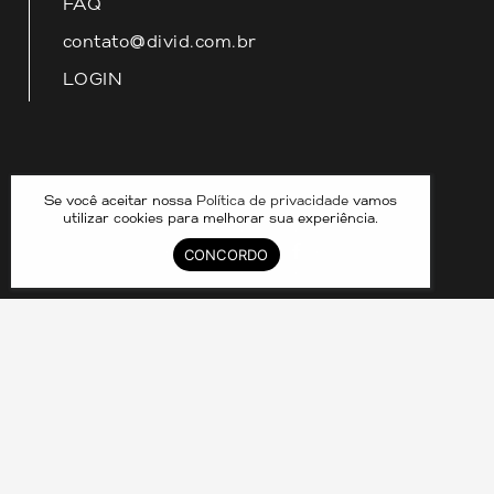
FAQ
contato@divid.com.br
LOGIN
Nossas redes
Se você aceitar nossa
Política de privacidade
vamos
utilizar cookies para melhorar sua experiência.
CONCORDO
DIVID COMPARTILHAMENTO DE IMOVEIS LTDA –
33.070.390/0001-25 © 2024. CRECI 8211J. TODOS OS
DIREITOS RESERVADOS.
Política de Privacidade