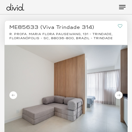
Skip
Men
to
main
content
ME85633 (Viva Trindade 314)
R. PROFA. MARIA FLORA PAUSEWANG, 131 - TRINDADE,
FLORIANÓPOLIS - SC, 88036-800, BRAZIL - TRINDADE