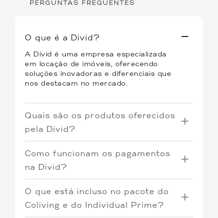
PERGUNTAS FREQUENTES
O que é a Divid?
A Divid é uma empresa especializada
em locação de imóveis, oferecendo
soluções inovadoras e diferenciais que
nos destacam no mercado.
Quais são os produtos oferecidos
pela Divid?
Oferecemos três tipos de produtos:
Como funcionam os pagamentos
Coliving
: Quartos individuais por
na Divid?
assinatura em imóveis
O Coliving e o Individual Prime operam
compartilhados, proporcionando uma
O que está incluso no pacote do
com o sistema de pré-pagamento. Os
experiência única de convivência e
boletos tem vencimento todo o dia 7,
previsibilidade.
Coliving e do Individual Prime?
incluindo todas as contas relacionadas
Individual Tradicional
: Contas de