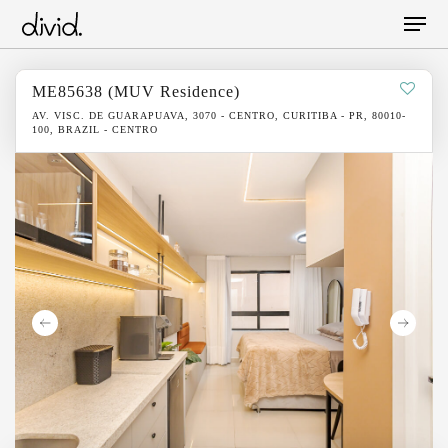
Skip
Menu
to
main
content
ME85638 (MUV Residence)
AV. VISC. DE GUARAPUAVA, 3070 - CENTRO, CURITIBA - PR, 80010-
100, BRAZIL - CENTRO