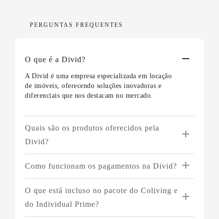
PERGUNTAS FREQUENTES
O que é a Divid?
A Divid é uma empresa especializada em locação
de imóveis, oferecendo soluções inovadoras e
diferenciais que nos destacam no mercado.
Quais são os produtos oferecidos pela
Divid?
Oferecemos três tipos de produtos:
Como funcionam os pagamentos na Divid?
Coliving
: Quartos individuais por assinatura
O Coliving e o Individual Prime operam com o
em imóveis compartilhados, proporcionando
O que está incluso no pacote do Coliving e
sistema de pré-pagamento. Os boletos tem
uma experiência única de convivência e
vencimento todo o dia 7, incluindo todas as contas
do Individual Prime?
previsibilidade.
relacionadas ao imóvel. O pacote pode variar de
Individual Tradicional
: Contas de