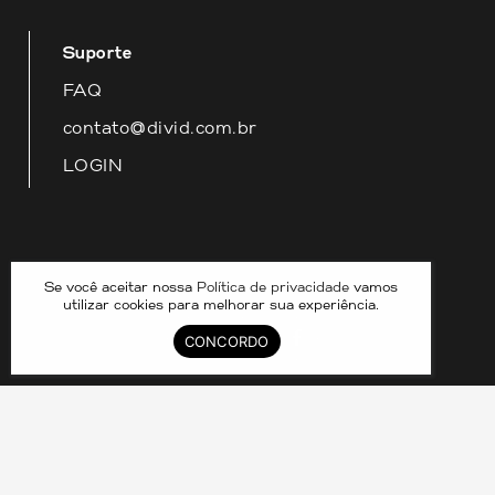
Suporte
FAQ
contato@divid.com.br
LOGIN
Nossas redes
Se você aceitar nossa
Política de privacidade
vamos
utilizar cookies para melhorar sua experiência.
CONCORDO
DIVID COMPARTILHAMENTO DE IMOVEIS LTDA –
33.070.390/0001-25 © 2024. CRECI 8211J. TODOS OS
DIREITOS RESERVADOS.