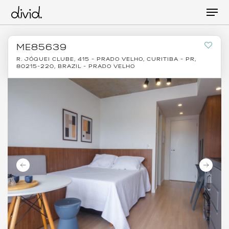
Skip
Men
to
main
content
ME85639
R. JÓQUEI CLUBE, 415 - PRADO VELHO, CURITIBA - PR,
80215-220, BRAZIL - PRADO VELHO