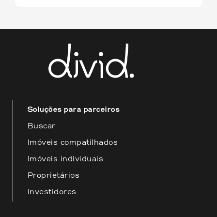
Para mais informações ou
esclarecimento de dúvidas, entre em
contato conosco através do e-
mail
contato@divid.com.br
Esperamos que essas informações
sejam úteis para você! Estamos à
disposição para fornecer o melhor
atendimento possível.
Soluções para parceiros
Buscar
Imóveis compatilhados
Imóveis individuais
Proprietários
Investidores