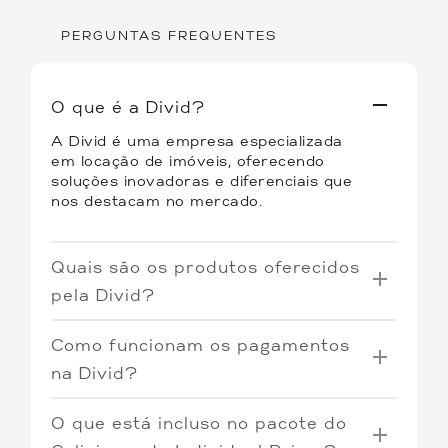
PERGUNTAS FREQUENTES
O que é a Divid?
A Divid é uma empresa especializada
em locação de imóveis, oferecendo
soluções inovadoras e diferenciais que
nos destacam no mercado.
Quais são os produtos oferecidos
pela Divid?
Oferecemos três tipos de produtos:
Como funcionam os pagamentos
Coliving
: Quartos individuais por
na Divid?
assinatura em imóveis
O Coliving e o Individual Prime operam
compartilhados, proporcionando uma
O que está incluso no pacote do
com o sistema de pré-pagamento. Os
experiência única de convivência e
boletos tem vencimento todo o dia 7,