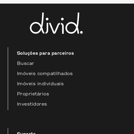
mail
contato@divid.com.br
Esperamos que essas informações
sejam úteis para você! Estamos à
disposição para fornecer o melhor
atendimento possível.
Soluções para parceiros
Buscar
Imóveis compatilhados
Imóveis individuais
Proprietários
Investidores
Suporte