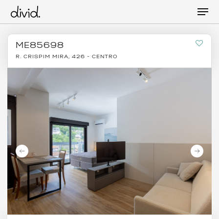
Skip
Men
to
main
content
ME85698
R. CRISPIM MIRA, 426 - CENTRO