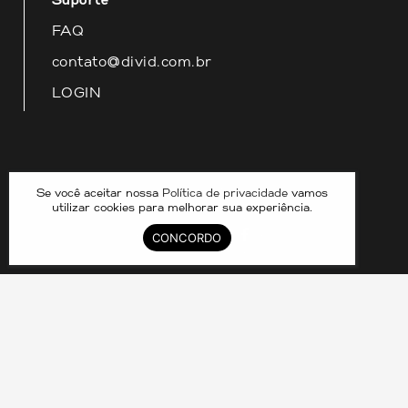
FAQ
contato@divid.com.br
LOGIN
Nossas redes
Se você aceitar nossa
Política de privacidade
vamos
utilizar cookies para melhorar sua experiência.
CONCORDO
DIVID COMPARTILHAMENTO DE IMOVEIS LTDA –
33.070.390/0001-25 © 2024. CRECI 8211J. TODOS OS
DIREITOS RESERVADOS.
Política de Privacidade