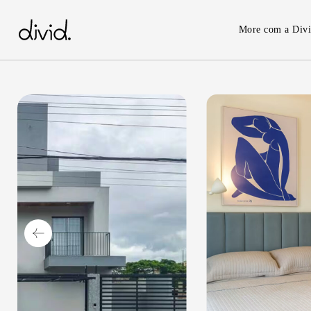
Skip
to
More com a Div
main
content