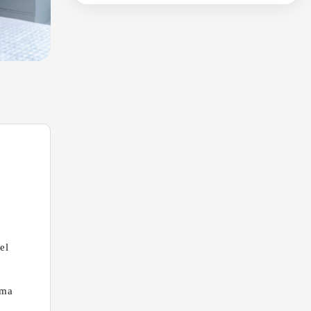
el
uma