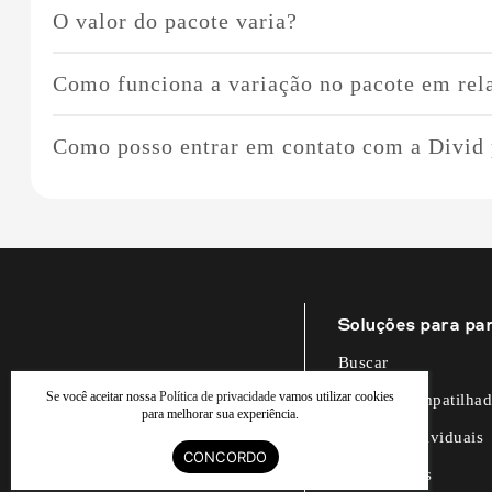
Sim, é possível personalizar o pacote de acordo com suas n
O valor do pacote varia?
de personalização disponíveis.
O valor do pacote não varia no Coliving, apenas no Indivi
Como funciona a variação no pacote em rel
A variação no pacote em relação ao consumo de energia oco
Como posso entrar em contato com a Divid 
cada unidade. No Coliving a energia não sofre variações n
Para mais informações ou esclarecimento de dúvidas, entr
Esperamos que essas informações sejam úteis para você! Es
Soluções para pa
Buscar
Se você aceitar nossa
Política de privacidade
vamos utilizar cookies
Imóveis compatilha
para melhorar sua experiência.
Imóveis individuais
CONCORDO
Proprietários