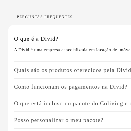
PERGUNTAS FREQUENTES
O que é a Divid?
A Divid é uma empresa especializada em locação de imóvei
Quais são os produtos oferecidos pela Divi
Oferecemos três tipos de produtos:
Como funcionam os pagamentos na Divid?
Coliving
: Quartos individuais por assinatura em imóv
O Coliving e o Individual Prime operam com o sistema de p
Individual Tradicional
: Contas de responsabilidade 
O que está incluso no pacote do Coliving e
variar de acordo com o consumo, como no caso da energia e
Individual Prime
: Oferecemos um serviço completo c
diferenciados.
O pacote do Individual Prime inclui todas as contas relaci
Posso personalizar o meu pacote?
projeto de interiores, gestão de manutenções e serviços di