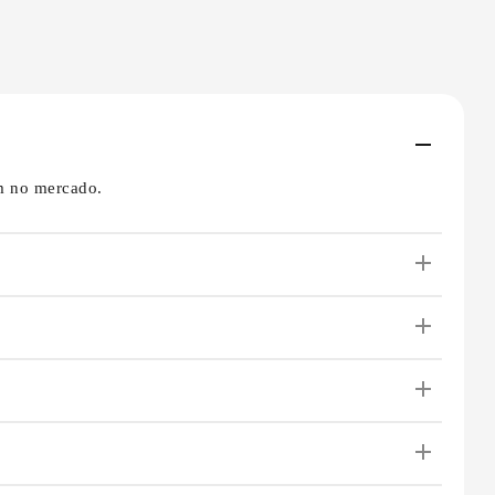
am no mercado.
vência e previsibilidade.
todas as contas relacionadas ao imóvel. O pacote pode
ojeto de interiores, gestão de manutenções e serviços
 o locatário. Além disso, oferecemos imóveis mobiliados,