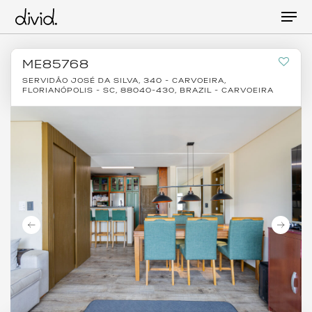
Skip
Men
to
main
content
ME85768
SERVIDÃO JOSÉ DA SILVA, 340 - CARVOEIRA,
FLORIANÓPOLIS - SC, 88040-430, BRAZIL - CARVOEIRA