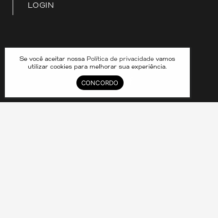
LOGIN
Nossas redes
Se você aceitar nossa
Política de privacidade
vamos
utilizar cookies para melhorar sua experiência.
CONCORDO
DIVID COMPARTILHAMENTO DE IMOVEIS LTDA –
33.070.390/0001-25 © 2024. CRECI 8211J. TODOS OS
DIREITOS RESERVADOS.
Política de Privacidade
As imagens contidas neste site possuem caráter ilustrativo e
podem não representar a realidade.