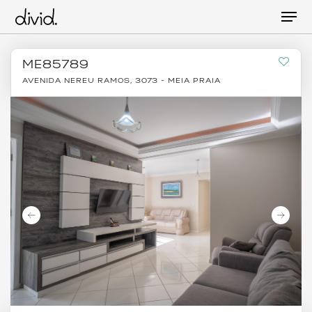
Skip
Men
to
main
content
ME85789
AVENIDA NEREU RAMOS, 3073 - MEIA PRAIA