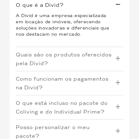
O que é a Divid?
A Divid é uma empresa especializada
em locação de imóveis, oferecendo
soluções inovadoras e diferenciais que
nos destacam no mercado.
Quais são os produtos oferecidos
pela Divid?
Oferecemos três tipos de produtos:
Como funcionam os pagamentos
Coliving
: Quartos individuais por
na Divid?
assinatura em imóveis
O Coliving e o Individual Prime operam
compartilhados, proporcionando uma
O que está incluso no pacote do
com o sistema de pré-pagamento. Os
experiência única de convivência e
boletos tem vencimento todo o dia 7,
previsibilidade.
Coliving e do Individual Prime?
incluindo todas as contas relacionadas
Individual Tradicional
: Contas de
O pacote do Individual Prime inclui
ao imóvel. O pacote pode variar de
responsabilidade do inquilino e
Posso personalizar o meu
todas as contas relacionadas ao imóvel,
acordo com o consumo, como no caso
imóveis não necessariamente
proporcionando praticidade e
da energia elétrica.
pacote?
mobiliados.