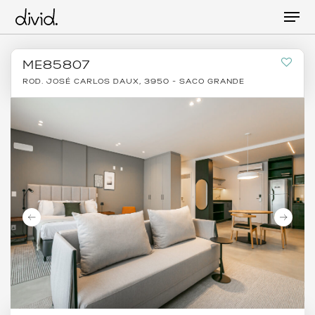
Skip
Men
to
main
content
ME85807
ROD. JOSÉ CARLOS DAUX, 3950 - SACO GRANDE