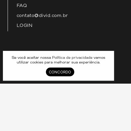
FAQ
contato@divid.com.br
LOGIN
Nossas redes
Se você aceitar nossa
Política de privacidade
vamos
utilizar cookies para melhorar sua experiência.
CONCORDO
DIVID COMPARTILHAMENTO DE IMOVEIS LTDA –
33.070.390/0001-25 © 2024. CRECI 8211J. TODOS OS
DIREITOS RESERVADOS.
Política de Privacidade