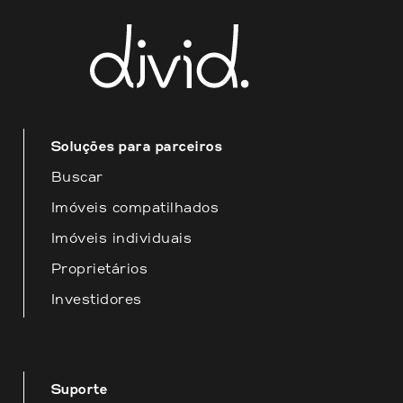
mail
contato@divid.com.br
Esperamos que essas informações
sejam úteis para você! Estamos à
disposição para fornecer o melhor
atendimento possível.
Soluções para parceiros
Buscar
Imóveis compatilhados
Imóveis individuais
Proprietários
Investidores
Suporte