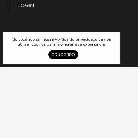
LOGIN
Nossas redes
Se você aceitar nossa
Política de privacidade
vamos
utilizar cookies para melhorar sua experiência.
CONCORDO
DIVID COMPARTILHAMENTO DE IMOVEIS LTDA –
33.070.390/0001-25 © 2024. CRECI 8211J. TODOS OS
DIREITOS RESERVADOS.
Política de Privacidade
As imagens contidas neste site possuem caráter ilustrativo e
podem não representar a realidade.