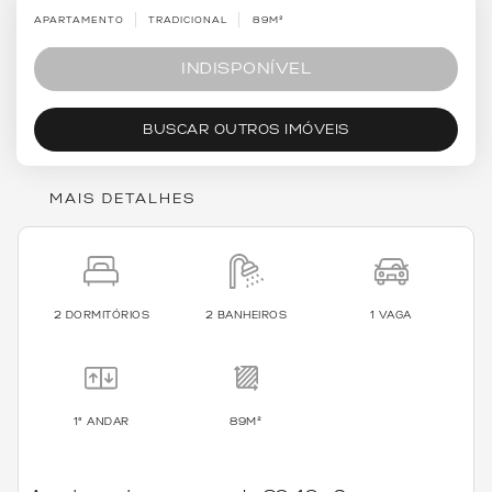
APARTAMENTO
TRADICIONAL
89M²
INDISPONÍVEL
BUSCAR OUTROS IMÓVEIS
MAIS DETALHES
2 DORMITÓRIOS
2 BANHEIROS
1 VAGA
1º ANDAR
89M²