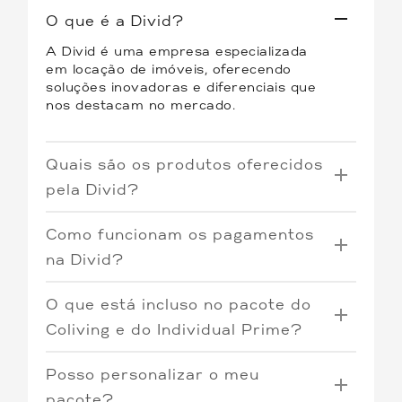
O que é a Divid?
A Divid é uma empresa especializada
em locação de imóveis, oferecendo
soluções inovadoras e diferenciais que
nos destacam no mercado.
Quais são os produtos oferecidos
pela Divid?
Oferecemos três tipos de produtos:
Como funcionam os pagamentos
Coliving
: Quartos individuais por
na Divid?
assinatura em imóveis
O Coliving e o Individual Prime operam
compartilhados, proporcionando uma
O que está incluso no pacote do
com o sistema de pré-pagamento. Os
experiência única de convivência e
boletos tem vencimento todo o dia 7,
previsibilidade.
Coliving e do Individual Prime?
incluindo todas as contas relacionadas
Individual Tradicional
: Contas de
O pacote do Individual Prime inclui
ao imóvel. O pacote pode variar de
responsabilidade do inquilino e
Posso personalizar o meu
todas as contas relacionadas ao imóvel,
acordo com o consumo, como no caso
imóveis não necessariamente
proporcionando praticidade e
da energia elétrica.
pacote?
mobiliados.