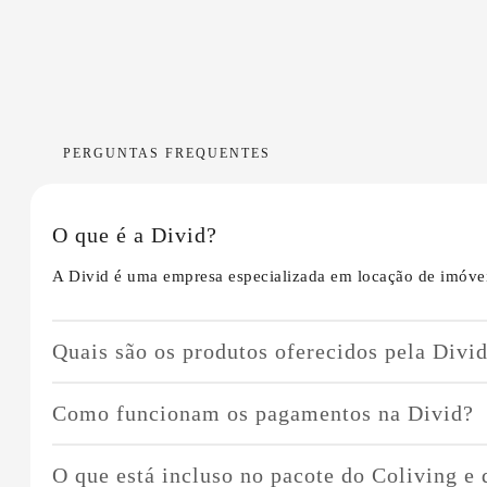
PERGUNTAS FREQUENTES
O que é a Divid?
A Divid é uma empresa especializada em locação de imóvei
Quais são os produtos oferecidos pela Divi
Oferecemos três tipos de produtos:
Como funcionam os pagamentos na Divid?
Coliving
: Quartos individuais por assinatura em imóv
O Coliving e o Individual Prime operam com o sistema de p
Individual Tradicional
: Contas de responsabilidade d
O que está incluso no pacote do Coliving e
variar de acordo com o consumo, como no caso da energia e
Individual Prime
: Oferecemos um serviço completo co