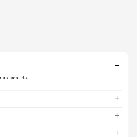
am no mercado.
vência e previsibilidade.
todas as contas relacionadas ao imóvel. O pacote pode
jeto de interiores, gestão de manutenções e serviços