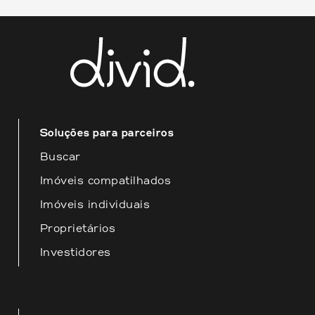
contato conosco através do e-
mail
contato@divid.com.br
Esperamos que essas informações
sejam úteis para você! Estamos à
disposição para fornecer o melhor
atendimento possível.
Soluções para parceiros
Buscar
Imóveis compatilhados
Imóveis individuais
Proprietários
Investidores