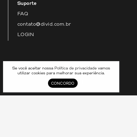
Suporte
FAQ
contato@divid.com.br
LOGIN
Nossas redes
Se você aceitar nossa
Política de privacidade
vamos
utilizar cookies para melhorar sua experiência.
CONCORDO
DIVID COMPARTILHAMENTO DE IMOVEIS LTDA –
33.070.390/0001-25 © 2024. CRECI 8211J. TODOS OS
DIREITOS RESERVADOS.