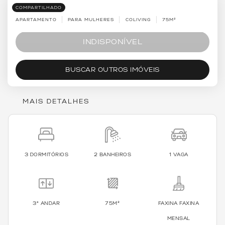
COMPARTILHADO
APARTAMENTO
PARA MULHERES
COLIVING
75M²
INDISPONÍVEL
BUSCAR OUTROS IMÓVEIS
MAIS DETALHES
3 DORMITÓRIOS
2 BANHEIROS
1 VAGA
3º ANDAR
75M²
FAXINA FAXINA
MENSAL