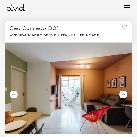
Skip
Men
to
main
content
São Conrado 301
AVENIDA MADRE BENVENUTA, 411 - TRINDADE