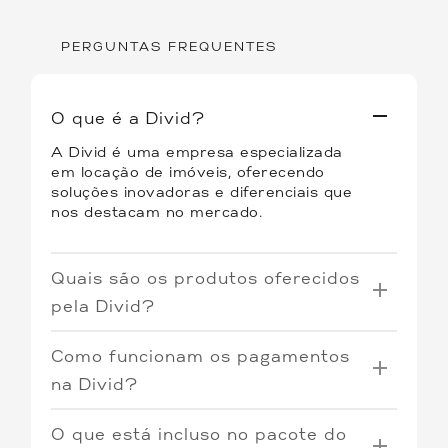
PERGUNTAS FREQUENTES
O que é a Divid?
A Divid é uma empresa especializada
em locação de imóveis, oferecendo
soluções inovadoras e diferenciais que
nos destacam no mercado.
Quais são os produtos oferecidos
pela Divid?
Oferecemos três tipos de produtos:
Como funcionam os pagamentos
Coliving
: Quartos individuais por
na Divid?
assinatura em imóveis
O Coliving e o Individual Prime operam
compartilhados, proporcionando uma
O que está incluso no pacote do
com o sistema de pré-pagamento. Os
experiência única de convivência e