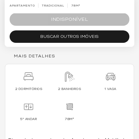
APARTAMENTO
TRADICIONAL
78M²
INDISPONÍVEL
BUSCAR OUTROS IMÓVEIS
MAIS DETALHES
2 DORMITÓRIOS
2 BANHEIROS
1 VAGA
5º ANDAR
78M²