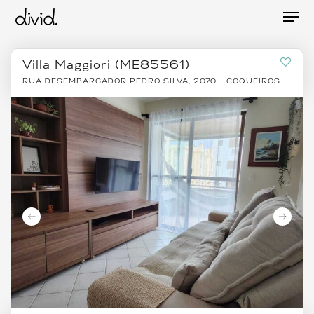
Skip
Men
to
main
content
Villa Maggiori (ME85561)
RUA DESEMBARGADOR PEDRO SILVA, 2070 - COQUEIROS